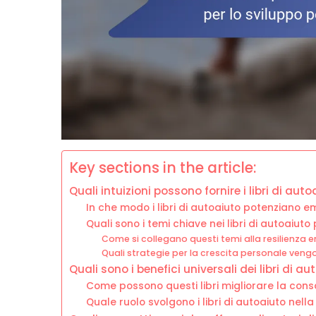
Key sections in the article:
Quali intuizioni possono fornire i libri di au
In che modo i libri di autoaiuto potenziano
Quali sono i temi chiave nei libri di autoaiut
Come si collegano questi temi alla resilienza 
Quali strategie per la crescita personale ve
Quali sono i benefici universali dei libri di 
Come possono questi libri migliorare la con
Quale ruolo svolgono i libri di autoaiuto nell