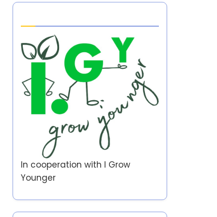
Partner
In cooperation with
I Grow
Younger