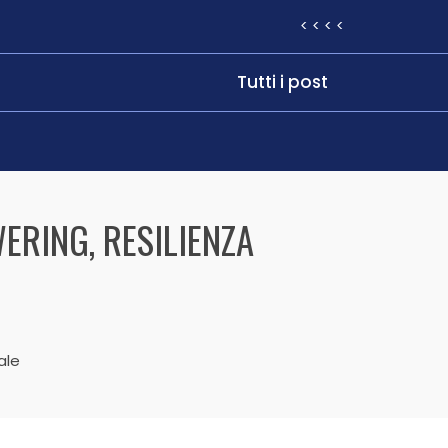
< < < <
Tutti i post
ERING, RESILIENZA
ale