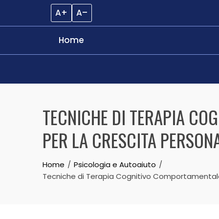
A+
A–
Home
Skip
to
TECNICHE DI TERAPIA CO
content
PER LA CRESCITA PERSONA
Home
Psicologia e Autoaiuto
Tecniche di Terapia Cognitivo Comportamentale: 