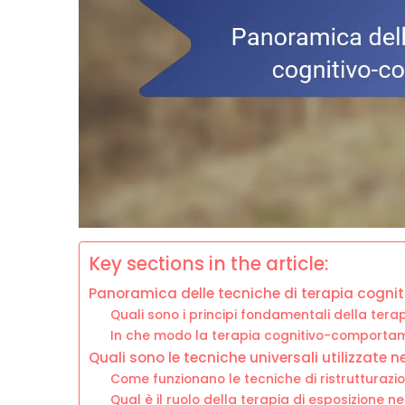
Key sections in the article:
Panoramica delle tecniche di terapia cogn
Quali sono i principi fondamentali della te
In che modo la terapia cognitivo-comporta
Quali sono le tecniche universali utilizzate
Come funzionano le tecniche di ristrutturazi
Qual è il ruolo della terapia di esposizione n