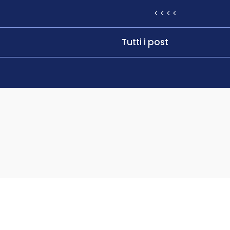
< < < <
Tutti i post